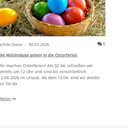
ntare
Kommentare
0
Achile Ouno
–
30.03.2026
Die Wühlmäuse gehen in die Osterferien
Wir machen Osterferien! Am 02.04. schließen wir
bereits um 12 Uhr und sind bis einschließlich
12.04.2026 im Urlaub. Ab dem 13.04. sind wir wieder
für Sie da.
Weiter